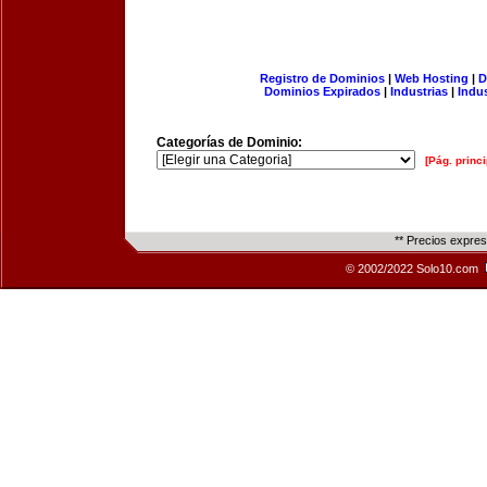
Registro de Dominios
|
Web Hosting
|
D
Dominios Expirados
|
Industrias
|
Indu
Categorías de Dominio:
[Pág. princi
** Precios expre
© 2002/2022 Solo10.com