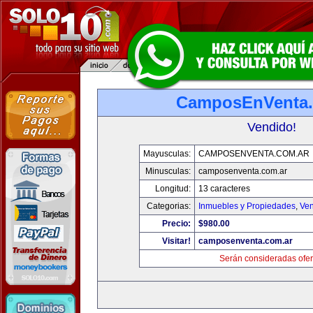
CamposEnVenta.
Vendido!
Mayusculas:
CAMPOSENVENTA.COM.AR
Minusculas:
camposenventa.com.ar
Longitud:
13 caracteres
Categorias:
Inmuebles y Propiedades
,
Ven
Precio:
$980.00
Visitar!
camposenventa.com.ar
Serán consideradas ofer