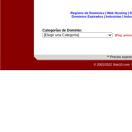
Registro de Dominios
|
Web Hosting
|
D
Dominios Expirados
|
Industrias
|
Indu
Categorías de Dominio:
[Pág. princi
** Precios expre
© 2002/2022 Solo10.com