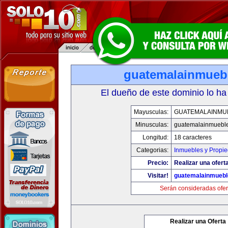
guatemalainmueb
El dueño de este dominio lo ha
Mayusculas:
GUATEMALAINMU
Minusculas:
guatemalainmuebl
Longitud:
18 caracteres
Categorias:
Inmuebles y Propi
Precio:
Realizar una oferta
Visitar!
guatemalainmueb
Serán consideradas ofer
Realizar una Oferta