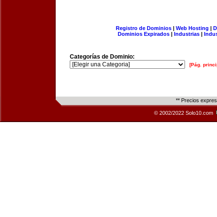
Registro de Dominios
|
Web Hosting
|
D
Dominios Expirados
|
Industrias
|
Indu
Categorías de Dominio:
[Pág. princi
** Precios expre
© 2002/2022 Solo10.com