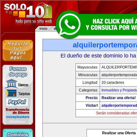
alquilerportempo
El dueño de este dominio lo ha
Mayusculas:
ALQUILERPORTEM
Minusculas:
alquilerportemporad
Longitud:
20 caracteres
Categorias:
Inmuebles y Propied
Precio:
Realizar una oferta!
Visitar!
alquilerportempora
Serán consideradas ofer
Realizar una Oferta