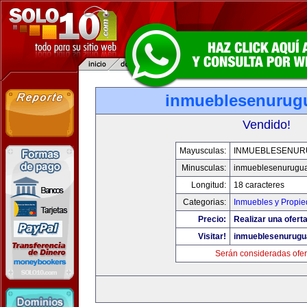
inmueblesenurug
Vendido!
Mayusculas:
INMUEBLESENUR
Minusculas:
inmueblesenurugu
Longitud:
18 caracteres
Categorias:
Inmuebles y Propi
Precio:
Realizar una oferta
Visitar!
inmueblesenurugu
Serán consideradas ofer