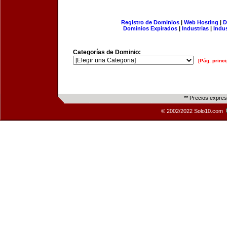
Registro de Dominios
|
Web Hosting
|
D
Dominios Expirados
|
Industrias
|
Indu
Categorías de Dominio:
[Pág. princi
** Precios expre
© 2002/2022 Solo10.com