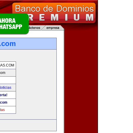
s.com
IAS.COM
.com
oticias
erta!
s.com
tas