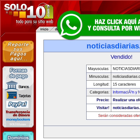
noticiasdiaria
Vendido!
Mayusculas:
NOTICIASDIAR
Minusculas:
noticiasdiarias
Longitud:
15 caracteres
Categorias:
InformaciÃ³n y N
Precio:
Realizar una of
Visitar!
noticiasdiaria
Serán consideradas ofer