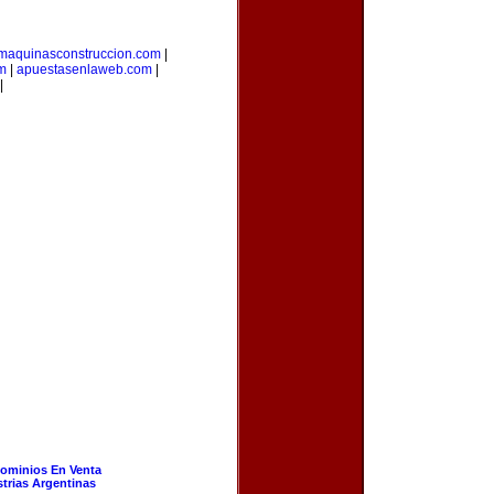
maquinasconstruccion.com
|
om
|
apuestasenlaweb.com
|
|
ominios En Venta
strias Argentinas