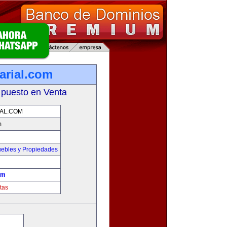
arial.com
 puesto en Venta
IAL.COM
m
ebles y Propiedades
om
tas