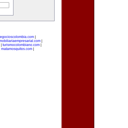
egocioscolombia.com
|
mobiliariaempresarial.com
|
|
turismocolombiano.com
|
|
matamosquitos.com
|