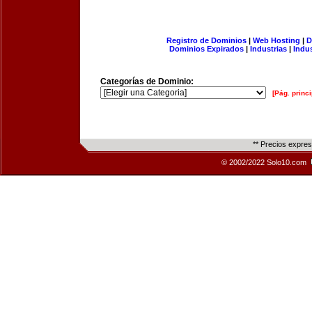
Registro de Dominios
|
Web Hosting
|
D
Dominios Expirados
|
Industrias
|
Indu
Categorías de Dominio:
[Pág. princi
** Precios expre
© 2002/2022 Solo10.com